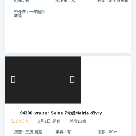
电梯 :
有
地下室 :
无
押金 :
两个月房租
中介费 :
一年起租
减免
94200 Ivry sur Seine 7号线Mairie d’Ivry
1,350 €
9月1日 起租
整套出租
房型 :
三房 居室
家具 :
有
面积 :
60㎡