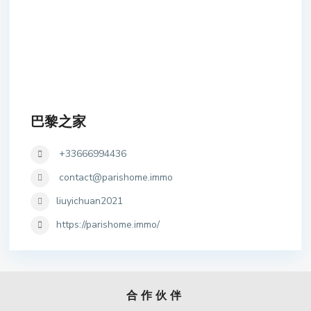
巴黎之家
+33666994436
contact@parishome.immo
liuyichuan2021
https://parishome.immo/
合作伙伴