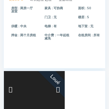
房型 :
两房一厅
家具 :
可协商
面积 :
50
居室
门卫 :
无
楼层 :
5
供暖 :
中央
电梯 :
有
地下室 :
无
押金 :
两个月房租
中介费 :
一年起租
在租房间 :
所有
减免
Loué